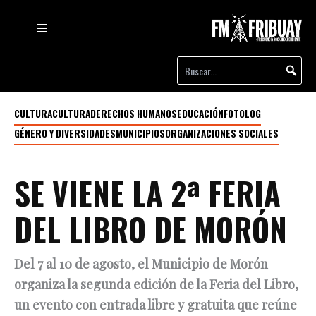
CULTURA
CULTURA
DERECHOS HUMANOS
EDUCACIÓN
FOTOLOG
GÉNERO Y DIVERSIDADES
MUNICIPIOS
ORGANIZACIONES SOCIALES
SE VIENE LA 2ª FERIA
DEL LIBRO DE MORÓN
Del 7 al 10 de agosto, el Municipio de Morón
organiza la segunda edición de la Feria del Libro,
un evento con entrada libre y gratuita que reúne