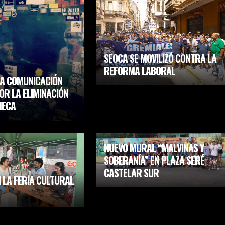
SEOCA SE MOVILIZÓ CONTRA LA
REFORMA LABORAL
LA COMUNICACIÓN
OR LA ELIMINACIÓN
MECA
NUEVO MURAL “MALVINAS Y
SOBERANÍA” EN PLAZA SERÉ
CASTELAR SUR
N LA FERIA CULTURAL