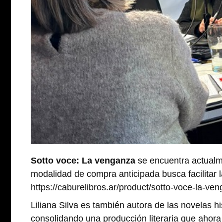
Sotto voce: La venganza
se encuentra actualme
modalidad de compra anticipada busca facilitar l
https://caburelibros.ar/product/sotto-voce-la-ve
Liliana Silva es también autora de las novelas h
consolidando una producción literaria que ahora