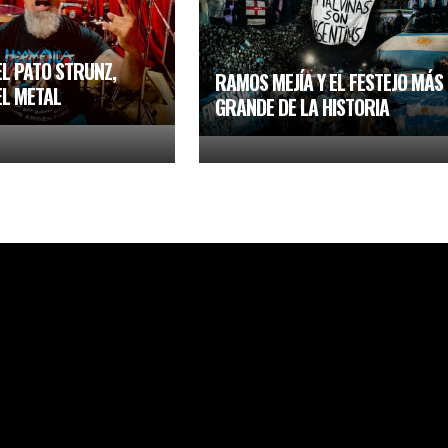
L PATO STRUNZ,
RAMOS MEJÍA Y EL FESTEJO MÁS
EL METAL
GRANDE DE LA HISTORIA
UAY 90.7
44436858
RADIO@FMFRIBUAY.ORG.AR
Registro DN
© 2026 FM Fribuay