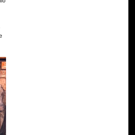
llo
e
e