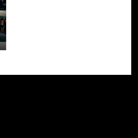
DA N° 56095469